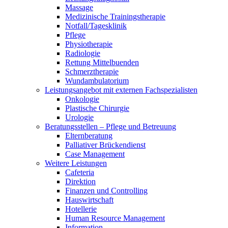
Massage
Medizinische Trainingstherapie
Notfall/Tagesklinik
Pflege
Physiotherapie
Radiologie
Rettung Mittelbuenden
Schmerztherapie
Wundambulatorium
Leistungsangebot mit externen Fachspezialisten
Onkologie
Plastische Chirurgie
Urologie
Beratungsstellen – Pflege und Betreuung
Elternberatung
Palliativer Brückendienst
Case Management
Weitere Leistungen
Cafeteria
Direktion
Finanzen und Controlling
Hauswirtschaft
Hotellerie
Human Resource Management
Information