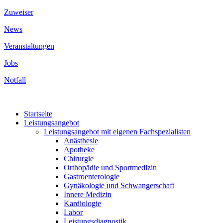
Zuweiser
News
Veranstaltungen
Jobs
Notfall
Startseite
Leistungsangebot
Leistungsangebot mit eigenen Fachspezialisten
Anästhesie
Apotheke
Chirurgie
Orthopädie und Sportmedizin
Gastroenterologie
Gynäkologie und Schwangerschaft
Innere Medizin
Kardiologie
Labor
Leistungsdiagnostik