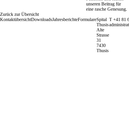
unseren Beitrag für
eine rasche Genesung.
Zurück zur Übersicht
Kontaktübersicht
Downloads
Jahresberichte
Formulare
Spital
T +41 81 
Thusis
administra
Alte
Strasse
31
7430
Thusis