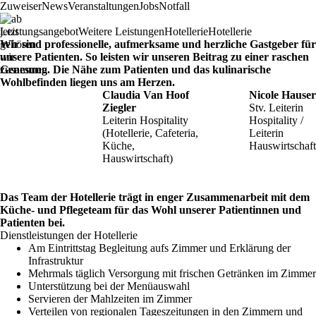
Zuweiser
News
Veranstaltungen
Jobs
Notfall
Leistungsangebot
Weitere Leistungen
Hotellerie
Hotellerie
Wir sind professionelle, aufmerksame und herzliche Gastgeber für
unsere Patienten. So leisten wir unseren Beitrag zu einer raschen
Genesung.
Die Nähe zum Patienten und das kulinarische
Wohlbefinden liegen uns am Herzen.
Claudia Van Hoof
Nicole Hauser
Ziegler
Stv. Leiterin
Leiterin Hospitality
Hospitality /
(Hotellerie, Cafeteria,
Leiterin
Küche,
Hauswirtschaft
Hauswirtschaft)
Das Team der Hotellerie trägt in enger Zusammenarbeit mit dem
Küche- und Pflegeteam für
das Wohl unserer Patientinnen und
Patienten bei.
Dienstleistungen der Hotellerie
Am Eintrittstag Begleitung aufs Zimmer und Erklärung der
Infrastruktur
Mehrmals täglich Versorgung mit frischen Getränken im Zimmer
Unterstützung bei der Menüauswahl
Servieren der Mahlzeiten im Zimmer
Verteilen von regionalen Tageszeitungen in den Zimmern und