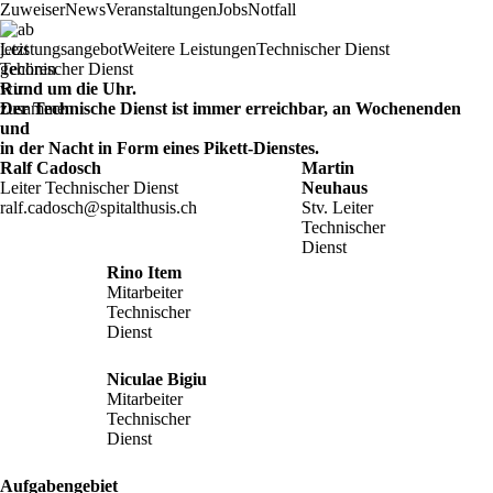
Zuweiser
News
Veranstaltungen
Jobs
Notfall
Leistungsangebot
Weitere Leistungen
Technischer Dienst
Technischer Dienst
Rund um die Uhr.
Der Technische Dienst ist immer erreichbar, an Wochenenden
und
in der Nacht in Form eines Pikett-Dienstes.
Ralf Cadosch
Martin
Leiter Technischer Dienst
Neuhaus
ralf.cadosch@spitalthusis.ch
Stv. Leiter
Technischer
Dienst
Rino Item
Mitarbeiter
Technischer
Dienst
Niculae Bigiu
Mitarbeiter
Technischer
Dienst
Aufgabengebiet