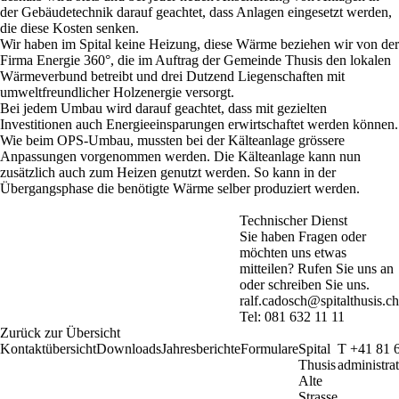
der Gebäudetechnik darauf geachtet, dass Anlagen eingesetzt werden,
die diese Kosten senken.
Wir haben im Spital keine Heizung, diese Wärme beziehen wir von der
Firma Energie 360°, die im Auftrag
der Gemeinde Thusis den lokalen
Wärmeverbund betreibt und drei Dutzend Liegenschaften mit
umweltfreundlicher Holzenergie versorgt.
Bei jedem Umbau wird darauf geachtet, dass mit gezielten
Investitionen auch Energieeinsparungen erwirtschaftet werden können.
Wie beim OPS-Umbau, mussten bei der Kälteanlage grössere
Anpassungen vorgenommen werden. Die Kälteanlage kann nun
zusätzlich auch zum Heizen genutzt werden. So kann in der
Übergangsphase die benötigte Wärme selber produziert werden.
Technischer Dienst
Sie haben Fragen oder
möchten uns etwas
mitteilen? Rufen Sie uns an
oder schreiben Sie uns.
ralf.cadosch@spitalthusis.ch
Tel: 081 632 11 11
Zurück zur Übersicht
Kontaktübersicht
Downloads
Jahresberichte
Formulare
Spital
T +41 81 
Thusis
administra
Alte
Strasse