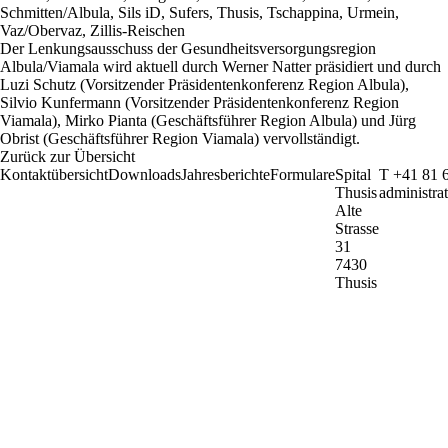
Schmitten/Albula, Sils iD, Sufers, Thusis, Tschappina, Urmein,
Vaz/Obervaz, Zillis-Reischen
Der Lenkungsausschuss der Gesundheitsversorgungsregion
Albula/Viamala wird aktuell durch Werner Natter präsidiert und durch
Luzi Schutz (Vorsitzender Präsidentenkonferenz Region Albula),
Silvio Kunfermann (Vorsitzender Präsidentenkonferenz Region
Viamala), Mirko Pianta (Geschäftsführer Region Albula) und Jürg
Obrist (Geschäftsführer Region Viamala) vervollständigt.
Zurück zur Übersicht
Kontaktübersicht
Downloads
Jahresberichte
Formulare
Spital
T +41 81 
Thusis
administra
Alte
Strasse
31
7430
Thusis