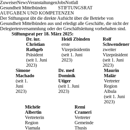
Zuweiser
News
Veranstaltungen
Jobs
Notfall
Gesundheit Mittelbünden
STIFTUNGSRAT
AUFGABEN UND KOMPETENZEN
Der Stiftungsrat übt die direkte Aufsicht über die Betriebe von
Gesundheit Mittelbünden aus und erledigt alle Geschäfte, die nicht der
Delegiertenversammlung oder der Geschäftsleitung vorbehalten sind.
Stiftungsrat per 18. März 2025:
Dr. iur.
Heidi Zbinden
Rolf
Christian
erste
Schwendener
Rathgeb
Vizepräsidentin
zweiter
Präsident
(seit 1. Juni
Vizepräsident
(seit 1. Juni
2023)
(seit 1. Juni
2023)
2023)
Simone
Dr. med
Maurin
Machado
Dominik
Malär
(seit 1.
Utiger
Vertreter
Juni
(seit 1. Juni
Region
2023)
2023)
Albula
(seit 1. Juni
2023)
Michèle
Remi
Albertin
Crameri
Vertreterin
Vertreter
Region
Gemeinde
Viamala
Thusis