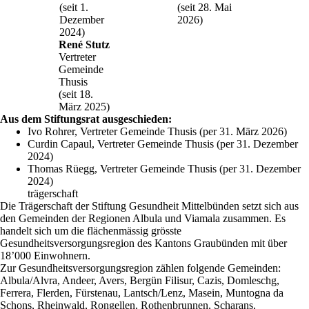
(seit 1.
(seit 28. Mai
Dezember
2026)
2024)
René Stutz
Vertreter
Gemeinde
Thusis
(seit 18.
März 2025)
Aus dem Stiftungsrat ausgeschieden:
Ivo Rohrer, Vertreter Gemeinde Thusis (per 31. März 2026)
Curdin Capaul, Vertreter Gemeinde Thusis (per 31. Dezember
2024)
Thomas Rüegg, Vertreter Gemeinde Thusis (per 31. Dezember
2024)
trägerschaft
Die Trägerschaft der Stiftung Gesundheit Mittelbünden setzt sich aus
den Gemeinden der Regionen Albula und Viamala zusammen. Es
handelt sich um die flächenmässig grösste
Gesundheitsversorgungsregion des Kantons Graubünden mit über
18’000 Einwohnern.
Zur Gesundheitsversorgungsregion zählen folgende Gemeinden:
Albula/Alvra, Andeer, Avers, Bergün Filisur, Cazis, Domleschg,
Ferrera, Flerden, Fürstenau, Lantsch/Lenz, Masein, Muntogna da
Schons, Rheinwald, Rongellen, Rothenbrunnen, Scharans,