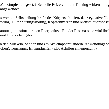
Wettkämpfen eingesetzt. Schnelle Reize vor dem Training wirken anre
n angewendet.
 werden Selbstheilungskräfte des Körpers aktiviert, das vegetative Ne
störung, Durchblutungsstörung, Kopfschmerzen und Menstruationsbes
nung und stimuliert den Energiefluss. Bei der Fussmassage wird ihr 
und Blockaden gelöst.
en an den Muskeln, Sehnen und am Skelettapparat lindern. Anwendung
cken), Tennisarm, Entzündungen (z.B. Achillessehnenreizung)