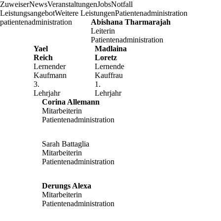
Zuweiser
News
Veranstaltungen
Jobs
Notfall
Leistungsangebot
Weitere Leistungen
Patientenadministration
patientenadministration
Abishana Tharmarajah
Leiterin
Patientenadministration
Yael
Madlaina
Reich
Loretz
Lernender
Lernende
Kaufmann
Kauffrau
3.
1.
Lehrjahr
Lehrjahr
Corina Allemann
Mitarbeiterin
Patientenadministration
Sarah Battaglia
Mitarbeiterin
Patientenadministration
Derungs Alexa
Mitarbeiterin
Patientenadministration