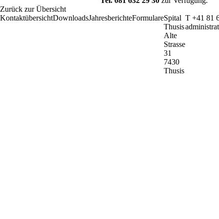
Tel. 081 632 29 30
zur Verfügung.
Zurück zur Übersicht
Kontaktübersicht
Downloads
Jahresberichte
Formulare
Spital
T +41 81 
Thusis
administra
Alte
Strasse
31
7430
Thusis