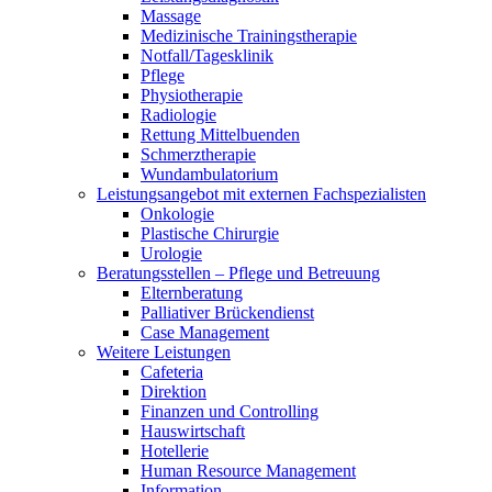
Massage
Medizinische Trainingstherapie
Notfall/Tagesklinik
Pflege
Physiotherapie
Radiologie
Rettung Mittelbuenden
Schmerztherapie
Wundambulatorium
Leistungsangebot mit externen Fachspezialisten
Onkologie
Plastische Chirurgie
Urologie
Beratungsstellen – Pflege und Betreuung
Elternberatung
Palliativer Brückendienst
Case Management
Weitere Leistungen
Cafeteria
Direktion
Finanzen und Controlling
Hauswirtschaft
Hotellerie
Human Resource Management
Information