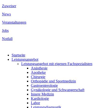
Zuweiser
News
Veranstaltungen
Jobs
Notfall
Startseite
Leistungsangebot
Leistungsangebot mit eigenen Fachspezialisten
Anästhesie
Apotheke
Chirurgie
Orthopädie und Sportmedizin
Gastroenterologie
Gynäkologie und Schwangerschaft
Innere Medizin
Kardiologie
Labor
Leistungsdiagnostik