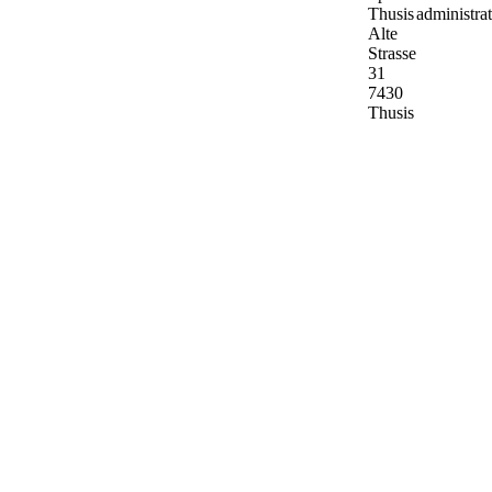
Thusis
administra
Alte
Strasse
31
7430
Thusis