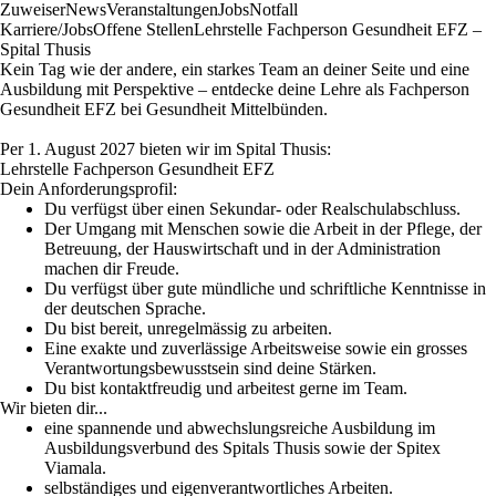
Zuweiser
News
Veranstaltungen
Jobs
Notfall
Karriere/Jobs
Offene Stellen
Lehrstelle Fachperson Gesundheit EFZ –
Spital Thusis
Kein Tag wie der andere, ein starkes Team an deiner Seite und eine
Ausbildung mit Perspektive – entdecke deine Lehre als Fachperson
Gesundheit EFZ bei Gesundheit Mittelbünden.
Per 1. August 2027 bieten wir im
Spital Thusis
:
Lehrstelle Fachperson Gesundheit EFZ
Dein Anforderungsprofil:
Du verfügst über einen Sekundar- oder Realschulabschluss.
Der Umgang mit Menschen sowie die Arbeit in der Pflege, der
Betreuung, der Hauswirtschaft und in der Administration
machen dir Freude.
Du verfügst über gute mündliche und schriftliche Kenntnisse in
der deutschen Sprache.
Du bist bereit, unregelmässig zu arbeiten.
Eine exakte und zuverlässige Arbeitsweise sowie ein grosses
Verantwortungsbewusstsein sind deine Stärken.
Du bist kontaktfreudig und arbeitest gerne im Team.
Wir bieten dir...
eine spannende und abwechslungsreiche Ausbildung im
Ausbildungsverbund des Spitals Thusis sowie der Spitex
Viamala.
selbständiges und eigenverantwortliches Arbeiten.