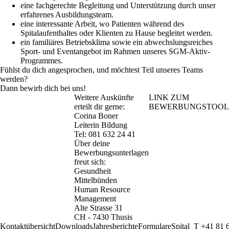
eine fachgerechte Begleitung und Unterstützung durch unser
erfahrenes Ausbildungsteam.
eine interessante Arbeit, wo Patienten während des
Spitalaufenthaltes oder Klienten zu Hause begleitet werden.
ein familiäres Betriebsklima sowie ein abwechslungsreiches
Sport- und Eventangebot im Rahmen unseres SGM-Aktiv-
Programmes.
Fühlst du dich angesprochen, und möchtest Teil unseres Teams
werden?
Dann bewirb dich bei uns!
Weitere Auskünfte
LINK ZUM
erteilt dir gerne:
BEWERBUNGSTOOL
Corina Boner
Leiterin Bildung
Tel:
081 632 24 41
Über deine
Bewerbungsunterlagen
freut sich:
Gesundheit
Mittelbünden
Human Resource
Management
Alte Strasse 31
CH - 7430 Thusis
Kontaktübersicht
Downloads
Jahresberichte
Formulare
Spital
T +41 81 