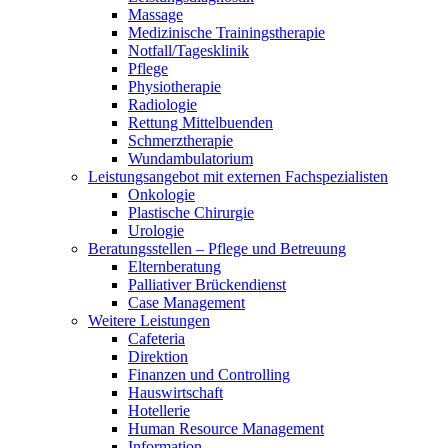
Massage
Medizinische Trainingstherapie
Notfall/Tagesklinik
Pflege
Physiotherapie
Radiologie
Rettung Mittelbuenden
Schmerztherapie
Wundambulatorium
Leistungsangebot mit externen Fachspezialisten
Onkologie
Plastische Chirurgie
Urologie
Beratungsstellen – Pflege und Betreuung
Elternberatung
Palliativer Brückendienst
Case Management
Weitere Leistungen
Cafeteria
Direktion
Finanzen und Controlling
Hauswirtschaft
Hotellerie
Human Resource Management
Information