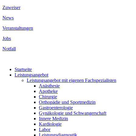
Zuweiser
News
Veranstaltungen
Jobs
Notfall
Startseite
Leistungsangebot
Leistungsangebot mit eigenen Fachspezialisten
Anästhesie
Apotheke
Chirurgie
Orthopädie und Sportmedizin
Gastroenterologie
Gynäkologie und Schwangerschaft
Innere Medizin
Kardiologie
Labor
Leistungsdiagnostik