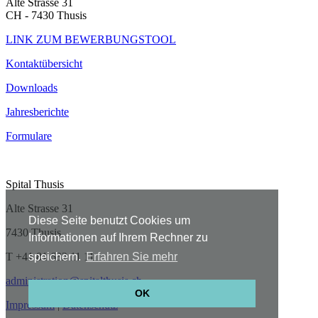
Alte Strasse 31
CH - 7430 Thusis
LINK ZUM BEWERBUNGSTOOL
Kontaktübersicht
Downloads
Jahresberichte
Formulare
Spital Thusis
Alte Strasse 31
Diese Seite benutzt Cookies um
7430 Thusis
Informationen auf Ihrem Rechner zu
T +41 81 632 11 11
speichern.
Erfahren Sie mehr
administration@spitalthusis.ch
OK
Impressum
|
Datenschutz