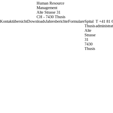
Human Resource
Management
Alte Strasse 31
CH - 7430 Thusis
Kontaktübersicht
Downloads
Jahresberichte
Formulare
Spital
T +41 81 
Thusis
administra
Alte
Strasse
31
7430
Thusis