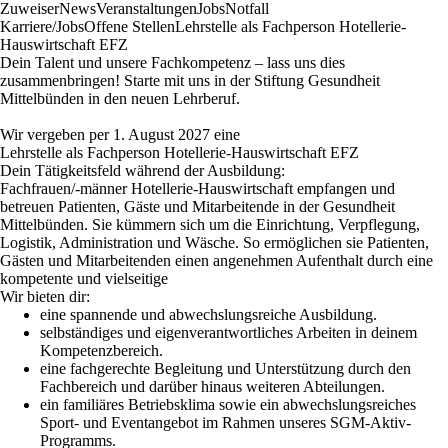
Zuweiser
News
Veranstaltungen
Jobs
Notfall
Karriere/Jobs
Offene Stellen
Lehrstelle als Fachperson Hotellerie-
Hauswirtschaft EFZ
Dein Talent und unsere Fachkompetenz – lass uns dies
zusammenbringen! Starte mit uns in der Stiftung Gesundheit
Mittelbünden in den neuen Lehrberuf.
Wir vergeben per 1. August 2027 eine
Lehrstelle als Fachperson Hotellerie-Hauswirtschaft EFZ
Dein Tätigkeitsfeld während der Ausbildung:
Fachfrauen/-männer Hotellerie-Hauswirtschaft empfangen und
betreuen Patienten, Gäste und Mitarbeitende in der Gesundheit
Mittelbünden. Sie kümmern sich um die Einrichtung, Verpflegung,
Logistik, Administration und Wäsche. So ermöglichen sie Patienten,
Gästen und Mitarbeitenden einen angenehmen Aufenthalt durch eine
kompetente und vielseitige
Wir bieten dir:
eine spannende und abwechslungsreiche Ausbildung.
selbständiges und eigenverantwortliches Arbeiten in deinem
Kompetenzbereich.
eine fachgerechte Begleitung und Unterstützung durch den
Fachbereich und darüber hinaus weiteren Abteilungen.
ein familiäres Betriebsklima sowie ein abwechslungsreiches
Sport- und Eventangebot im Rahmen unseres
SGM-Aktiv-
Programms
.