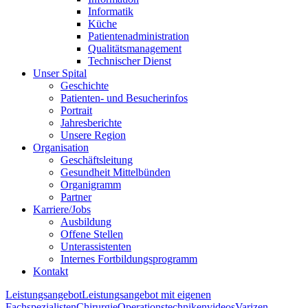
Informatik
Küche
Patientenadministration
Qualitätsmanagement
Technischer Dienst
Unser Spital
Geschichte
Patienten- und Besucherinfos
Portrait
Jahresberichte
Unsere Region
Organisation
Geschäftsleitung
Gesundheit Mittelbünden
Organigramm
Partner
Karriere/Jobs
Ausbildung
Offene Stellen
Unterassistenten
Internes Fortbildungsprogramm
Kontakt
Leistungsangebot
Leistungsangebot mit eigenen
Fachspezialisten
Chirurgie
Operationstechniken
videos
Varizen