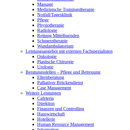
Massage
Medizinische Trainingstherapie
Notfall/Tagesklinik
Pflege
Physiotherapie
Radiologie
Rettung Mittelbuenden
Schmerztherapie
Wundambulatorium
Leistungsangebot mit externen Fachspezialisten
Onkologie
Plastische Chirurgie
Urologie
Beratungsstellen – Pflege und Betreuung
Elternberatung
Palliativer Brückendienst
Case Management
Weitere Leistungen
Cafeteria
Direktion
Finanzen und Controlling
Hauswirtschaft
Hotellerie
Human Resource Management
Information