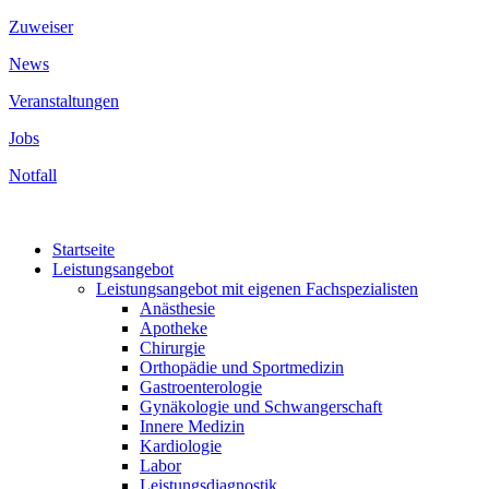
Zuweiser
News
Veranstaltungen
Jobs
Notfall
Startseite
Leistungsangebot
Leistungsangebot mit eigenen Fachspezialisten
Anästhesie
Apotheke
Chirurgie
Orthopädie und Sportmedizin
Gastroenterologie
Gynäkologie und Schwangerschaft
Innere Medizin
Kardiologie
Labor
Leistungsdiagnostik